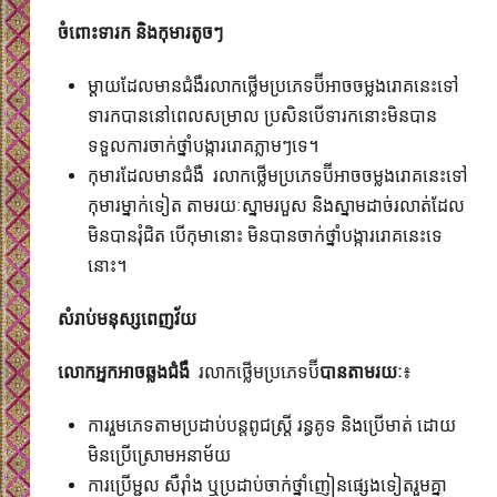
ចំពោះទារក និងកុមារតូចៗ
ម្តាយដែល​មានជំងឺរលាកថ្លើមប្រភេទប៊ីអាចចម្លងរោគនេះទៅ
ទារកបាននៅពេលសម្រាល ប្រសិនបើទារកនោះមិនបាន
ទទួលការចាក់ថ្នាំបង្ការរោគភ្លាមៗទេ។​
កុមារដែលមានជំងឺ រលាកថ្លើមប្រភេទប៊ីអាចចម្លងរោគនេះទៅ
កុមារម្នាក់ទៀត តាមរយៈស្នាមរបួស​ និងស្នាមដាច់រលាត់ដែល
មិនបានរុំជិត បើកុមានោះ មិនបានចាក់ថ្នាំបង្ការរោគនេះទេ
នោះ។​
សំរាប់មនុស្សពេញវ័យ
លោកអ្នកអាចឆ្លងជំងឺ
រលាកថ្លើមប្រភេទប៊ី
បានតាមរយៈ
៖
ការរួមភេទតាមប្រដាប់បន្តពូជស្រ្តី រន្ធគូទ និងប្រើមាត់ ដោយ
មិនប្រើស្រោមអនាម័យ
ការប្រើម្ជុល សឺរ៉ាំង ឬប្រដាប់​ចាក់ថ្នាំញៀនផ្សេងទៀតរួមគ្នា​