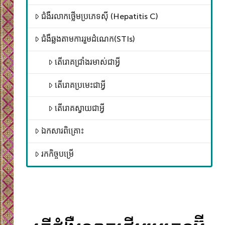
ជំងឺរលាកថ្លើមប្រភេទស៊ី (Hepatitis C)
ជំងឺឆ្លងតាមការរួមដំណេក(STIs)
តើរោគជ្រាំងរមាស់ជាអ្វី
តើរោគប្រមេះជាអ្វី
តើរោគស្វាយជាអ្វី
ឯកសារពិគ្រោះ
រកកិច្ចបម្រើ