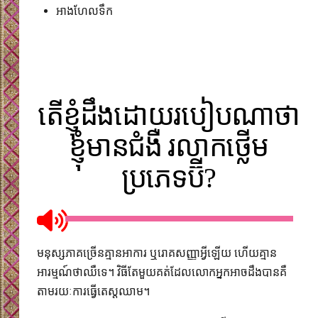
អាងហែលទឹក​
តើខ្ញុំដឹងដោយរបៀបណាថា
ខ្ញុំមានជំងឺ រលាកថ្លើម
ប្រភេទប៊ី?
មនុស្សភាគច្រើនគ្មានអាការ​ ឬរោគសញ្ញាអ្វីឡើយ ហើយគ្មាន​
អារម្មណ៍ថាឈឺទេ។ វិធីតែមួយគត់​ដែលលោកអ្នក​អាចដឹងបាន​គឺ
តាមរយៈការធ្វើតេស្តឈាម។