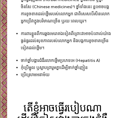
ចិនសែ (Chinese medicines)។ ថ្នាំទាំងនេះ ខ្លះអាចបង្ក​
ការខូចខាត​ដល់ថ្លើមរបស់លោកអ្នក ជាពិសេស​បើសិនលោក
អ្នក​ប្រើវាក្នុង​បរិមាណច្រើន ឬរយៈពេលយូរ។
ការពារខ្លួនពីការឆ្លងមេរោគឯទៀតពីព្រោះវាអាចប៉ះពាល់យ៉ាង​
ធ្ងន់ធ្ងរដល់សុខភាព​របស់លោកអ្នក និងបង្ក​ការខូចខាតច្រើន​
ទៀតដល់ថ្លើម។​
ចាក់ថ្នាំបង្ការជំងឺរលាកថ្លើមប្រភេទអេ (Hepatitis A)
កុំប្រើម្ជុល ឬស្លាបព្រារួមគ្នាដើម្បីចាក់ថ្នាំញៀន
ប្រើស្រោមអនាម័យ
តើខ្ញុំអាចធ្វើរបៀបណា