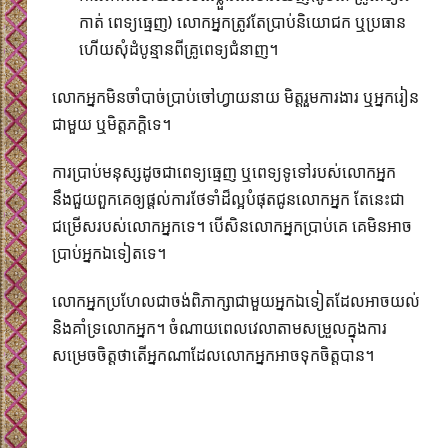
កាត់ ពេទ្យធ្មេញ)​ លោកអ្នកត្រូវតែប្រាប់និយោជក ឬប្រធាន
ហើយសុំដំបូន្មានពីគ្រូពេទ្យជំនាញ។​
លោកអ្នកមិនចាំបាច់ប្រាប់ចៅហ្វាយនាយ មិត្តរួមការងារ ឬអ្នករៀន
ជាមួយ ឬមិត្តភក្តិទេ។​
ការប្រាប់មនុស្សដូចជាពេទ្យធ្មេញ ឬពេទ្យទូទៅរបស់លោកអ្នក
នឹងជួយពួកគេឲ្យផ្តល់ការថែទាំដ៏ល្អបំផុតជូនលោកអ្នក តែនេះជា
ជម្រើសរបស់លោកអ្នកទេ។ បើសិនលោកអ្នកប្រាប់គេ គេមិនអាច
ប្រាប់អ្នកឯទៀតទេ។​
លោកអ្នកប្រហែលជាចង់ពិភាក្សាជាមួយអ្នកឯទៀតដែលអាចយល់
និងគាំទ្រលោកអ្នក។ ចំណាយពេលវេលាតាមសម្រួលក្នុងការ
សម្រេចចិត្តថាតើអ្នកណាដែលលោកអ្នកអាចទុកចិត្តបាន។​