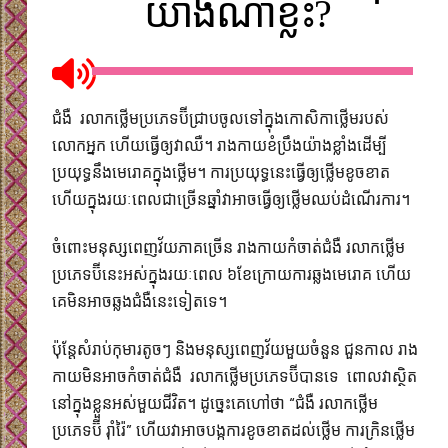
យ៉ាងណាខ្លះ?
ជំងឺ រលាកថ្លើមប្រភេទប៊ីជ្រាបចូលទៅក្នុង​កោសិកាថ្លើម​របស់​
លោកអ្នក ហើយធ្វើឲ្យវាឈឺ។ រាងកាយខំប្រឹង​យ៉ាងខ្លាំងដើម្បី​
ប្រយុទ្ធនឹងមេរោគក្នុងថ្លើម។ ការប្រយុទ្ធនេះធ្វើឲ្យថ្លើមខូចខាត
ហើយក្នុងរយៈពេលជាច្រើនឆ្នាំវាអាចធ្វើឲ្យថ្លើមឈប់ដំណើរការ។​
ចំពោះមនុស្សពេញវ័យភាគច្រើន រាងកាយកំចាត់ជំងឺ រលាកថ្លើម
ប្រភេទប៊ីនេះ​អស់ក្នុងរយៈពេល ៦ខែក្រោយការ​ឆ្លងមេរោគ ហើយ
គេមិនអាចឆ្លងជំងឺនេះទៀតទេ។​
ប៉ុន្តែសំរាប់កុមារតូចៗ និងមនុស្សពេញវ័យមួយចំនួន ជួនកាល រាង
កាយ​មិនអាចកំចាត់ជំងឺ រលាកថ្លើមប្រភេទប៊ីបានទេ ពោលវាស្ថិត
នៅក្នុងខ្លួនអស់មួយជីវិត។ ដូច្នេះគេហៅថា “ជំងឺ រលាកថ្លើម
ប្រភេទប៊ី​ រ៉ាំរ៉ៃ”​ ហើយវាអាចបង្កការខូចខាត​ដល់ថ្លើម ការក្រិនថ្លើម​