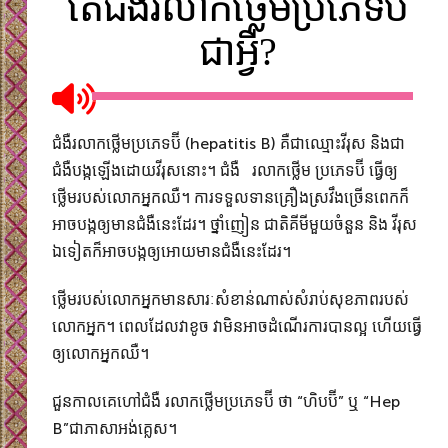
តើជំងឺរលាកថ្លើមប្រភេទប៊ី
ជាអ្វី?
ជំងឺរលាកថ្លើមប្រភេទប៊ី (hepatitis B) គឺជាឈ្មោះវីរុស និងជា
ជំងឺបង្កឡើងដោយវីរុសនោះ។ ជំងឺ រលាកថ្លើម ប្រភេទប៊ី ធ្វើឲ្យ
ថ្លើមរបស់លោកអ្នកឈឺ។ ការទទួលទានគ្រឿង​ស្រវឹង​ច្រើនពេក​ក៏
អាចបង្កឲ្យមានជំងឺនេះដែរ។ ថ្នាំញៀន ជាតិគីមីមួយចំនួន និង វីរុស
ឯទៀតក៏អាចបង្កឲ្យអោយមានជំងឺនេះដែរ។
ថ្លើមរបស់លោកអ្នកមានសារៈសំខាន់ណាស់សំរាប់សុខភាពរបស់​
លោកអ្នក។​ ពេលដែលវាខូច វាមិនអាចដំណើរការបានល្អ ហើយធ្វើ
ឲ្យ​លោកអ្នកឈឺ។
ជួនកាលគេហៅជំងឺ​ រលាកថ្លើមប្រភេទប៊ី ថា “ហិបប៊ី” ឬ “Hep
B”ជាភាសាអង់គ្លេស។​