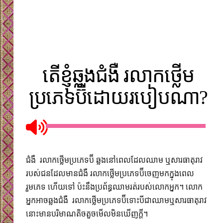
តើខ្ញុំឆ្លងជំងឺ រលាកថ្លើម
ប្រភេទប៊ីដោយរបៀបណា?
ជំងឺ រលាកថ្លើមប្រភេទប៊ី ឆ្លងនៅពេលដែលឈាម ឬសារធាតុរាវ
របស់ជនដែលមានជំងឺ រលាកថ្លើមប្រភេទប៊ីចេញមកក្នុងពេល
រួមភេទ ហើយទៅ ប៉ះនឹងប្រព័ន្ធ​ឈាមរត់​របស់លោកអ្នក។​ លោក
អ្នកអាចឆ្លងជំងឺ រលាកថ្លើមប្រភេទប៊ីទោះបីជាឈាមឬសារធាតុរាវ
នោះមាន​បរិមាណតិចតួច​មើលមិនឃើញ​ក្តី។​