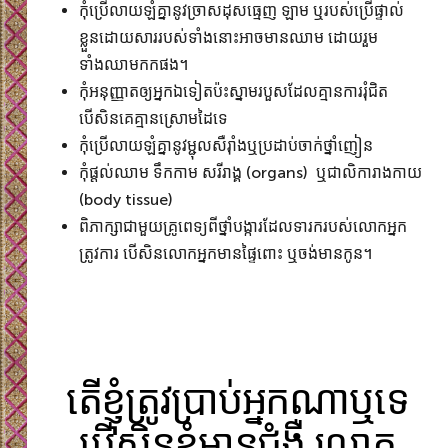
កុំប្រើលាយឡំគ្នានូវច្រាសដុសធ្មេញ ឡាម ឬរបស់ប្រើផ្ទាល់
ខ្លួន​ដោយសារ​របស់ទាំងនោះអាចមានឈាម ដោយរួម
ទាំងឈាម​កកផង។
កុំអនុញ្ញាតឲ្យអ្នកឯទៀតប៉ះស្នាមរបួសដែលគ្មានការរុំជិត
បើសិនគេគ្មានស្រោមដៃទេ
កុំប្រើលាយឡំគ្នានូវម្ជុល​សឺរ៉ាំង​ឬប្រដាប់ចាក់ថ្នាំញៀន
កុំផ្តល់ឈាម ទឹកកាម សរីរាង្គ (organs) ឬជាលិការាងកាយ
(body tissue)
ពិភាក្សាជាមួយគ្រូពេទ្យពីថ្នាំបង្ការដែលទារករបស់លោកអ្នក
ត្រូវការ បើសិនលោកអ្នកមានផ្ទៃពោះ ឬចង់មានកូន។
តើខ្ញុំត្រូវប្រាប់អ្នកណាឬទេ
បើសិនខ្ញុំមានជំងឺ រលាក