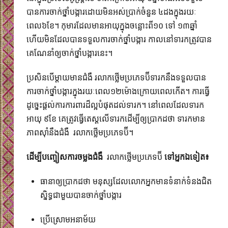
បាន​ការចាក់ថ្នាំបង្ការដោយមិនអស់ប្រាក់ចំនួន ៤ដងក្នុងរយៈ
ពេល៦ខែ។ កុមារដែលមានអាយុក្នុងចន្លោះពី​១០ ទៅ ១៣​ឆ្នាំ
ហើយមិនដែល​បានទទួលការ​ចាក់ថ្នាំបង្ការ កាលនៅទារក​ត្រូវបាន
គេណែនាំ​ឲ្យចាក់ថ្នាំបង្ការនេះ។​
ប្រសិនបើម្តាយមានជំងឺ រលាកថ្លើមប្រភេទប៊ីទារកនឹងទទួល​បាន
ការចាក់ថ្នាំបង្ការ​ក្នុងរយៈពេល១២ម៉ោង​ក្រោយ​ពេលកើត។ ការធ្វើ
ដូច្នេះផ្តល់ការការពារដ៏ល្អបំផុតដល់ទារក។ នៅពេលដែល​ទារក
អាយុ ៩ខែ គេត្រូវធ្វើតេស្តលើទារក​ដើម្បីឲ្យប្រាកដថា​ ទារក​មាន
ភាពស៊ាំនឹងជំងឺ រលាកថ្លើមប្រភេទប៊ី។
ដើម្បីបញ្ចៀសការចម្លងជំងឺ
រលាកថ្លើមប្រភេទប៊ី
ទៅអ្នកឯទៀត៖
ធានាឲ្យប្រាកដថា មនុស្សដែលលោកអ្នកមាន​ទំនាក់ទំនង​ជិត
ស្និទ្ធជាមួយបានចាក់ថ្នាំបង្ការ
ប្រើស្រោមអនាម័យ