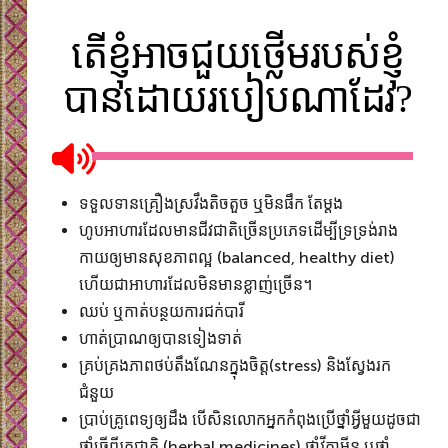
តើខ្ញុំអាចជួយថ្លើមរបស់ខ្ញុំ
បានដោយរបៀបណាដែរ?
ទទួលទាន​គ្រឿង​ស្រវឹងតិចតួច ឬមិនផឹក តែម្តង
ហូបអាហារដែលមានជីវជាតិច្រើនប្រភេទដើម្បីទ្រទ្រង់រាង
កាយឲ្យមានសុខភាពល្អ (balanced, healthy diet)
ហើយជា​អាហារដែលមិនមាន​ខ្លាញ់ច្រើន។​
ឈប់ ឬកាត់បន្ថយការជក់បារី
ហាត់ប្រាណឲ្យបានទៀងទាត់
គ្រប់គ្រងភាពថប់តឹងណែនក្នុងចិត្ត(stress) និងស្វែងរក
ជំនួយ
ប្រាប់គ្រូពេទ្យឲ្យដឹង ​បើសិនលោកអ្នកកំពុងប្រើថ្នាំអ្វីមួយដូចជា
ថ្នាំធ្វើពីរុក្ខជាតិ (herbal medicines) ថ្នាំវីតាមីន ឬថ្នាំ