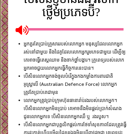
ថ្លើមប្រភេទប៊ី?
អ្នកគួរតែប្រាប់គ្រួសាររបស់លោកអ្នក មនុស្សដែលលោកអ្នក​
រស់នៅជាមួយ និងដៃគូដែលលោកអ្នករួមភេទជាមួយ​ ដើម្បីឲ្យ
គេអាចធ្វើតេស្តឈាម និងចាក់ថ្នាំបង្ការ។ គ្រូពេទ្យរបស់លោក
អ្នកអាចជួយ​លោកអ្នកធ្វើកិច្ចការ​នេះបាន។
បើសិនលោកអ្នកចង់ចូលបំរើក្នុងកងកម្លាំងការពារជាតិ
អូស្រ្តាលី (Australian Defence Force) លោកអ្នក​
ត្រូវតែប្រាប់គេ​ជាមុន
លោកអ្នកត្រូវប្រាប់ក្រុមហ៊ុនធានារ៉ាប់រងរបស់លោកអ្នក។
បើសិនលោកអ្នកមិនប្រាប់ គេអាចនឹងមិនផ្តល់ប្រាក់​សំណង​
ជូនលោកអ្នកទេ បើសិនលោកអ្នកឈឺ ឬ រងរបួស។
បើសិនលោកអ្នកជាបុគ្គលិកផ្តល់ការថែទាំសុខភាពដែលត្រូវធ្វើ
ការវះកាត់ហើយមើលដៃខ្លួនឯងមិនឃើញ​(ដូចជា គ្រូពេទ្យវះ