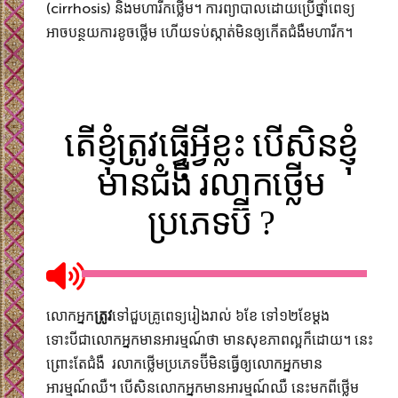
(cirrhosis) និងមហារីកថ្លើម។ ការព្យាបាលដោយប្រើថ្នាំពេទ្យ​
អាចបន្ថយការខូចថ្លើម ហើយ​ទប់​ស្កាត់​មិនឲ្យកើតជំងឺមហារីក។
តើខ្ញុំត្រូវធ្វើអ្វីខ្លះ បើសិនខ្ញុំ
មានជំងឺ រលាកថ្លើម
ប្រភេទប៊ី ?
លោកអ្នក
ត្រូវ
ទៅជួបគ្រូពេទ្យរៀងរាល់ ៦​ខែ ទៅ​​១២​ខែម្តង​
ទោះបីជាលោកអ្នកមានអារម្មណ៍ថា មានសុខភាពល្អក៏ដោយ។ នេះ
ព្រោះតែជំងឺ រលាកថ្លើមប្រភេទប៊ីមិនធ្វើឲ្យលោកអ្នក​មាន
អារម្មណ៍ឈឺ។ បើសិនលោកអ្នកមានអារម្មណ៍ឈឺ នេះមកពីថ្លើម