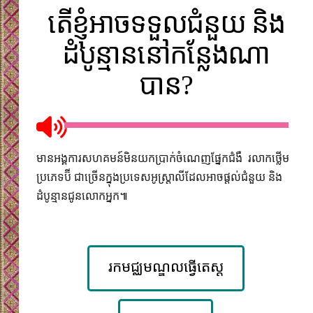
តើខ្ញុំអាចទទួលជំនួយ និង
ដំបូន្មាននៅកន្លែងណា
បាន?
មានអង្គការសហគមន៍មិនយកប្រាក់ចំណេញផ្នែកជំងឺ រលាកថ្លើម
ប្រភេទប៊ី ជាច្រើនក្នុង​ប្រទេសអូស្រ្តាលីដែលអាចផ្តល់ជំនួយ និង
ដំបូន្មានជូនលោកអ្នក៕
រកមជ្ឈមណ្ឌលធ្វើតេស្ត