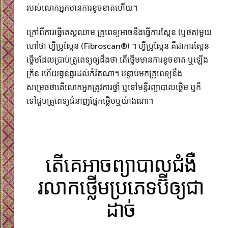
របស់លោកអ្នកមានការខូចខាតហើយ។​
ក្រៅពីការធ្វើតេស្តឈាម គ្រូពេទ្យអាចនឹងធ្វើការស្កែន (ឬថត)មួយ
ហៅថា ហ្វីប្រូស្កែន (Fibroscan®) ។ ហ្វីប្រូស្កែន គឺជាការស្កែន
ថ្លើមដែលប្រាប់គ្រូពេទ្យឲ្យដឹងថា តើថ្លើមមានការខូចខាត ឬឡើង
ក្រិន ហើយធ្ងន់ធ្ងរដល់កំរិតណា។ បន្ទាប់មកគ្រូពេទ្យនឹង
សម្រេចថាតើលោកអ្នកត្រូវការថ្នាំ ឬទៅមន្ទីរព្យាបាលថ្លើម ឬក៏
ទៅជួបគ្រូពេទ្យជំនាញផ្នែកថ្លើម​ឬយ៉ាងណា។
តើគេអាចព្យាបាលជំងឺ
រលាកថ្លើមប្រភេទប៊ីឲ្យជា
ដាច់