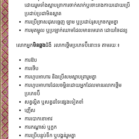
ដោយរួមទាំង​ស្លាបព្រាការចាក់សាក់​ឬចោះរាងកាយដោយប្រើ
ប្រដាប់ប្រដាមិនស្អាត
ការប្រើច្រាសដុសធ្មេញ ឡាម​ ឬប្រដាប់រូសក្រចករួមគ្នា
ការមុតម្ជុល ឬប្រឡាក់ឈាមដែលមានមេរោគ ដោយចៃដន្យ
លោកអ្នក
មិនឆ្លង
ជំងឺ រលាកថ្លើមប្រភេទប៊ីនោះទេ តាមរយៈ៖
ការឱប
ការថើប
ការហូបអាហារ និងប្រើសមស្លាបព្រារួមគ្នា
ការហូបអាហារដែលចម្អិនដោយអ្នកដែលមានរលាកថ្លើម
ប្រភេទប៊ី
សត្វល្អិត ឬសត្វដទៃផ្សេងទៀតខាំ
ញើស
ការបោកខោអាវ
ការកណ្តាស់ ឬក្អក
ការប្រើបន្ទប់ទឹក ឬបង្គន់រួមគ្នា