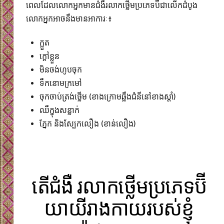
ពេលដែល​លោកអ្នកមានជំងឺរលាកថ្លើមប្រភេទប៊ីជាលើកដំបូង
លោកអ្នកអាចនឹងមានអាការៈ៖
ក្អួត
ក្តៅខ្លួន
មិនចង់ហូបចុក
ទឹកនោមក្រមៅ
ចុកចាប់ត្រង់ថ្លើម (ខាងក្រោមឆ្អឹងជំនីនៅខាងស្តាំ)
ឈឺក្នុងសន្លាក់
ភ្នែក និងស្បែកលឿង (ខាន់លឿង)​
តើជំងឺ រលាកថ្លើមប្រភេទប៊ី
យាយីរាងកាយរបស់ខ្ញុំ