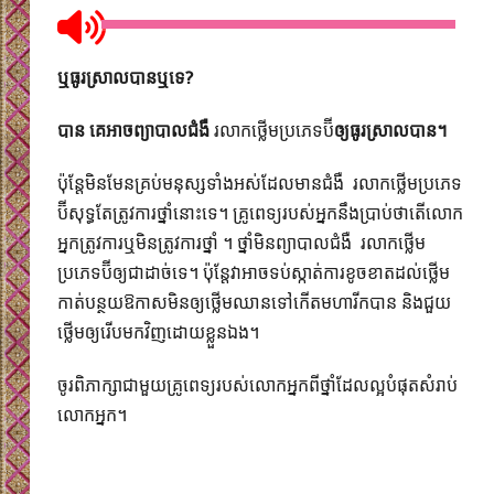
ឬធូរស្រាលបានឬទេ?
បាន គេអាចព្យាបាលជំងឺ
រលាកថ្លើមប្រភេទប៊ី
ឲ្យធូរស្រាលបាន។
ប៉ុន្តែមិនមែនគ្រប់មនុស្សទាំងអស់ដែលមានជំងឺ រលាកថ្លើមប្រភេទ
ប៊ីសុទ្ធតែត្រូវការថ្នាំនោះទេ។​ គ្រូពេទ្យរបស់អ្នកនឹងប្រាប់ថាតើលោក
អ្នកត្រូវការឬមិនត្រូវការថ្នាំ ​។ ថ្នាំមិនព្យាបាលជំងឺ រលាកថ្លើម
ប្រភេទប៊ីឲ្យជាដាច់ទេ។ ប៉ុន្តែវាអាចទប់ស្កាត់ការខូចខាតដល់ថ្លើម
កាត់បន្ថយ​ឱកាស​មិនឲ្យថ្លើម​ឈានទៅកើតមហារីកបាន និងជួយ
ថ្លើមឲ្យរើបមកវិញដោយខ្លួនឯង។​
ចូរពិភាក្សាជាមួយគ្រូពេទ្យរបស់លោកអ្នកពីថ្នាំដែលល្អបំផុតសំរាប់
លោកអ្នក។​