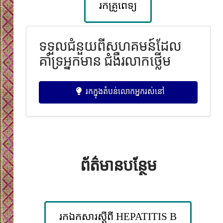
រកគ្រូពេទ្យ
ទទួលជំនួយពីសហគមន៍ដែល
គាំទ្រអ្នកមាន ជំងឺរលាកថ្លើម
រកក្នុងតំបន់លោកអ្នករស់នៅ
ព័ត៌មានបន្ថែម
រកឯកសារស្តីពី HEPATITIS B