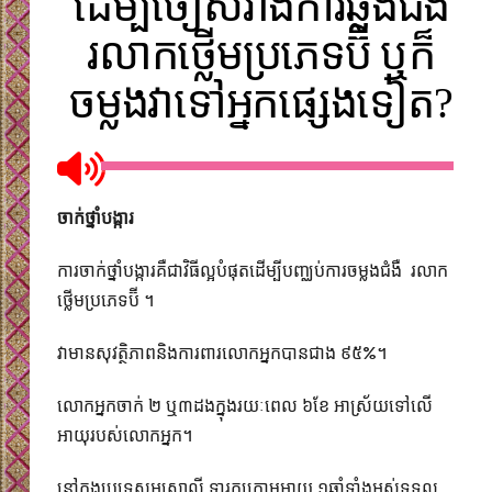
ដើម្បីចៀសវាងការឆ្លងជំងឺ
រលាកថ្លើមប្រភេទប៊ី ឬក៏
ចម្លងវាទៅអ្នកផ្សេងទៀត?
ចាក់ថ្នាំបង្ការ
ការចាក់ថ្នាំបង្ការគឺជាវិធីល្អបំផុតដើម្បីបញ្ឈប់ការចម្លងជំងឺ រលាក
ថ្លើមប្រភេទប៊ី ។
វាមានសុវត្ថិភាព​និងការពារលោកអ្នកបានជាង ៩៥%។
លោកអ្នកចាក់ ២​ ឬ៣​ដងក្នុងរយៈពេល ៦ខែ អាស្រ័យទៅ​លើ
អាយុរបស់លោកអ្នក។​
នៅក្នុងប្រទេសអូស្រ្តាលី ទារកក្រោមអាយុ ១ឆ្នាំទាំងអស់​ទទួល